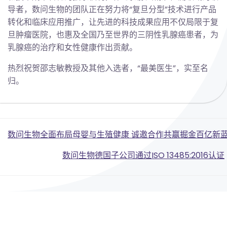
导者，数问生物的团队正在努力将“复旦分型”技术进行产品
转化和临床应用推广，让先进的科技成果应用不仅局限于复
旦肿瘤医院，也惠及全国乃至世界的三阴性乳腺癌患者，为
乳腺癌的治疗和女性健康作出贡献。
热烈祝贺邵志敏教授及其他入选者，“最美医生”，实至名
归。
Post
数问生物全面布局母婴与生殖健康 诚邀合作共赢掘金百亿新
Post
navigation
数问生物德国子公司通过ISO 13485:2016认证
navigation