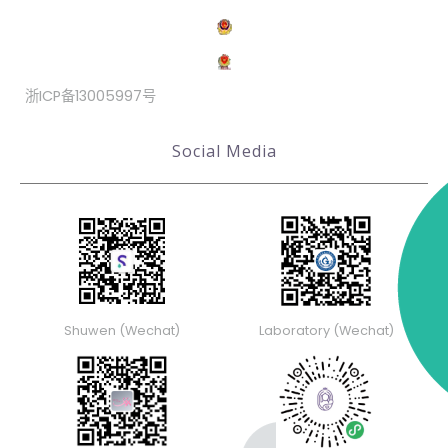
浙ICP备13005997号
Social Media
Shuwen (Wechat)
Laboratory (Wechat)