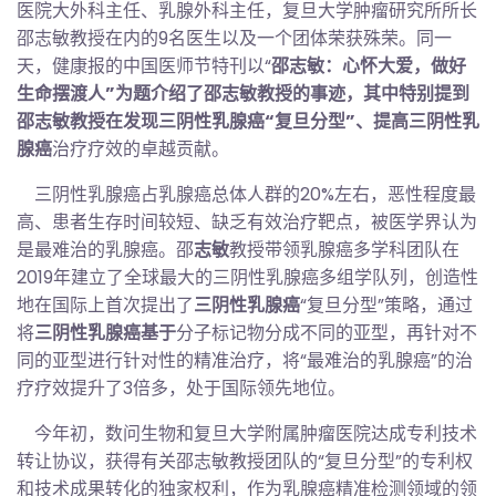
医院大外科主任、乳腺外科主任，复旦大学肿瘤研究所所长
邵志敏教授在内的9名医生以及一个团体荣获殊荣。同一
天，健康报的中国医师节特刊以“
邵志敏：心怀大爱，做好
生命摆渡人”为题介绍了邵志敏教授的事迹，其中特别提到
邵志敏教授在发现三阴性乳腺癌“复旦分型”、提高三阴性乳
腺癌
治疗疗效的卓越贡献。
三阴性乳腺癌占乳腺癌总体人群的20%左右，恶性程度最
高、患者生存时间较短、缺乏有效治疗靶点，被医学界认为
是最难治的乳腺癌。邵
志敏
教授带领乳腺癌多学科团队在
2019年建立了全球最大的三阴性乳腺癌多组学队列，创造性
地在国际上首次提出了
三阴性乳腺癌
“复旦分型”策略，通过
将
三阴性乳腺癌基于
分子标记物分成不同的亚型，再针对不
同的亚型进行针对性的精准治疗，将“最难治的乳腺癌”的治
疗疗效提升了3倍多，处于国际领先地位。
今年初，数问生物和复旦大学附属肿瘤医院达成专利技术
转让协议，获得有关邵志敏教授团队的“复旦分型”的专利权
和技术成果转化的独家权利，作为乳腺癌精准检测领域的领