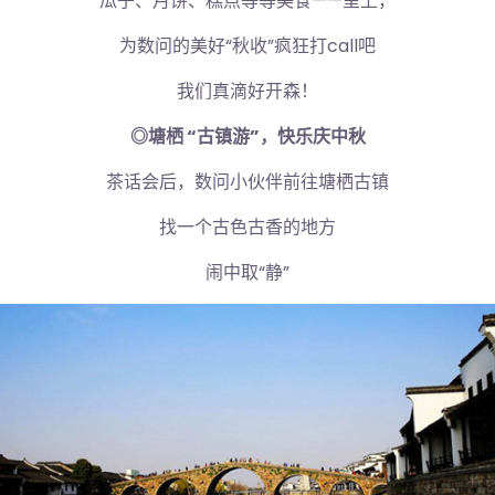
瓜子、月饼、糕点等等美食——呈上，
为数问的美好“秋收”疯狂打call吧
我们真滴好开森！
◎塘栖 “古镇游”，快乐庆中秋
茶话会后，数问小伙伴前往塘栖古镇
找一个古色古香的地方
闹中取“静”