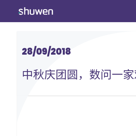
跳
转
到
内
容
28/09/2018
中秋庆团圆，数问一家欢