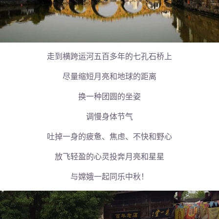
走到横跨运河五百多年的七孔石桥上
尽量缩短月亮和地球的距离
换一种团圆的坐姿
调慢身体节气
吐掉一身的疲惫、焦虑、不快和野心
放飞轻盈的心灵投奔月亮和星星
与嫦娥一起同乐中秋！