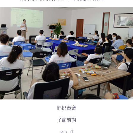
妈妈泰谱
子痫前期
PD-L1