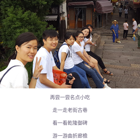
再尝一尝名点小吃
走一走老街古巷
看一看乾隆御碑
游一游曲折廊檐