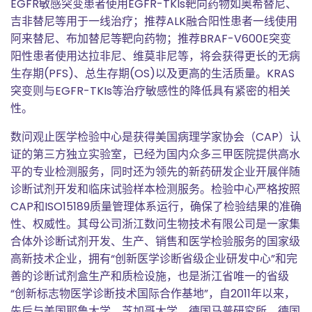
EGFR敏感突变患者使用EGFR-TKIs靶向药物如奥希替尼、
吉非替尼等用于一线治疗；推荐ALK融合阳性患者一线使用
阿来替尼、布加替尼等靶向药物；推荐BRAF-V600E突变
阳性患者使用达拉非尼、维莫非尼等，将会获得更长的无病
生存期(PFS)、总生存期(OS)以及更高的生活质量。KRAS
突变则与EGFR-TKIs等治疗敏感性的降低具有紧密的相关
性。
数问观止医学检验中心是获得美国病理学家协会（CAP）认
证的第三方独立实验室，已经为国内众多三甲医院提供高水
平的专业检测服务，同时还为领先的新药研发企业开展伴随
诊断试剂开发和临床试验样本检测服务。检验中心严格按照
CAP和ISO15189质量管理体系运行，确保了检验结果的准确
性、权威性。其母公司浙江数问生物技术有限公司是一家集
合体外诊断试剂开发、生产、销售和医学检验服务的国家级
高新技术企业，拥有“创新医学诊断省级企业研发中心”和完
善的诊断试剂盒生产和质检设施，也是浙江省唯一的省级
“创新标志物医学诊断技术国际合作基地”，自2011年以来，
先后与美国耶鲁大学、芝加哥大学、德国马普研究所、德国