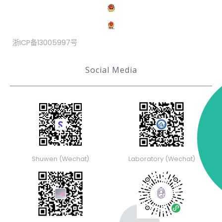
浙ICP备13005997号
Social Media
Shuwen (Wechat)
Laboratory (Wechat)