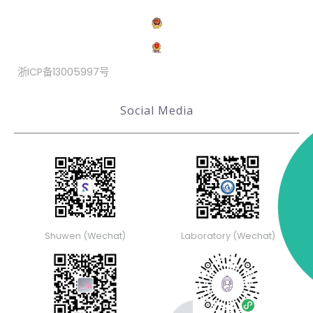
浙ICP备13005997号
Social Media
Shuwen (Wechat)
Laboratory (Wechat)