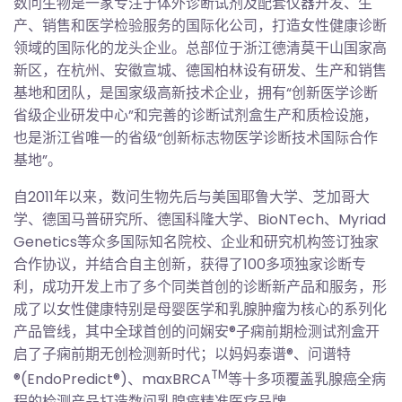
数问生物是一家专注于体外诊断试剂及配套仪器开发、生
产、销售和医学检验服务的国际化公司，打造女性健康诊断
领域的国际化的龙头企业。总部位于浙江德清莫干山国家高
新区，在杭州、安徽宣城、德国柏林设有研发、生产和销售
基地和团队，是国家级高新技术企业，拥有“创新医学诊断
省级企业研发中心”和完善的诊断试剂盒生产和质检设施，
也是浙江省唯一的省级“创新标志物医学诊断技术国际合作
基地”。
自2011年以来，数问生物先后与美国耶鲁大学、芝加哥大
学、德国马普研究所、德国科隆大学、BioNTech、Myriad
Genetics等众多国际知名院校、企业和研究机构签订独家
合作协议，并结合自主创新，获得了100多项独家诊断专
利，成功开发上市了多个同类首创的诊断新产品和服务，形
成了以女性健康特别是母婴医学和乳腺肿瘤为核心的系列化
产品管线，其中全球首创的问娴安®子痫前期检测试剂盒开
启了子痫前期无创检测新时代；以妈妈泰谱®、问谱特
TM
®(EndoPredict®)、maxBRCA
等十多项覆盖乳腺癌全病
程的检测产品打造数问乳腺癌精准医疗品牌。