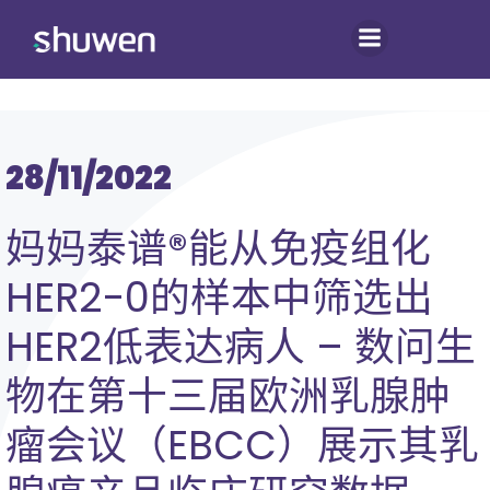
跳
转
到
内
容
28/11/2022
妈妈泰谱®能从免疫组化
HER2-0的样本中筛选出
HER2低表达病人 – 数问生
物在第十三届欧洲乳腺肿
瘤会议（EBCC）展示其乳