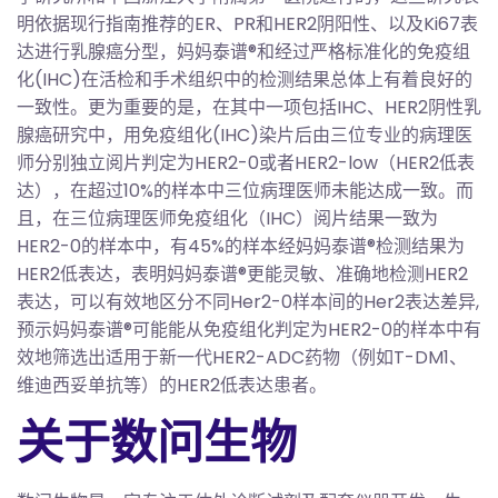
明依据现行指南推荐的ER、PR和HER2阴阳性、以及Ki67表
达进行乳腺癌分型，妈妈泰谱®和经过严格标准化的免疫组
化(IHC)在活检和手术组织中的检测结果总体上有着良好的
一致性。更为重要的是，在其中一项包括IHC、HER2阴性乳
腺癌研究中，用免疫组化(IHC)染片后由三位专业的病理医
师分别独立阅片判定为HER2-0或者HER2-low（HER2低表
达），在超过10%的样本中三位病理医师未能达成一致。而
且，在三位病理医师免疫组化（IHC）阅片结果一致为
HER2-0的样本中，有45%的样本经妈妈泰谱®检测结果为
HER2低表达，表明妈妈泰谱®更能灵敏、准确地检测HER2
表达，可以有效地区分不同Her2-0样本间的Her2表达差异,
预示妈妈泰谱®可能能从免疫组化判定为HER2-0的样本中有
效地筛选出适用于新一代HER2-ADC药物（例如T-DM1、
维迪西妥单抗等）的HER2低表达患者。
关于数问生物