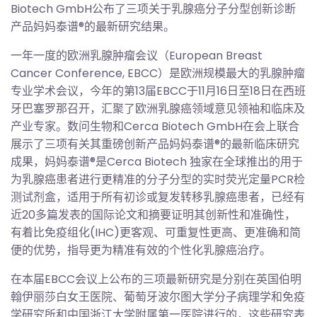
Biotech GmbH公布了三项关于乳腺癌分子分型创新诊断
产品妈妈泰谱®的最新研究结果。
一年一度的欧洲乳腺肿瘤会议（European Breast
Cancer Conference, EBCC）是欧洲规模最大的乳腺肿瘤
专业学术会议，今年的第13届EBCC于11月16日至18日在西班
牙巴塞罗那召开，汇聚了欧洲乳腺癌领域意见领袖和临床及
产业专家。数问生物和Cerca Biotech GmbH在会上联合
展示了三项有关其重磅创新产品妈妈泰谱®的最新临床研究
成果，妈妈泰谱®是Cerca Biotech 独家在全球推出的用于
为乳腺癌患者进行更精准的分子分型的实时荧光定量PCR检
测试剂盒，适用于所有初诊或复发转移乳腺癌患者，已经有
近20多篇发表的国际论文和摘要证明其创新性和准确性，
有着比免疫组化(IHC)更客观、可重复性更高、更准确和简
便的优势，指导更为精准有效的个性化乳腺癌治疗。
在本届EBCC会议上公布的三项最新研究是分别在英国伯明
翰伊丽莎白女王医院、葡萄牙波尔图大学分子病理学和免疫
学研究所和中国浙江大学附属第一医院进行的，这些研究表