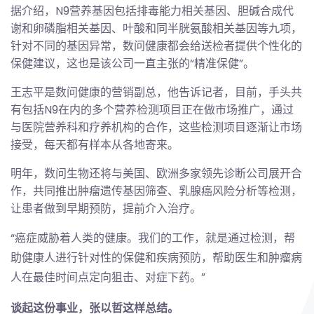
据介绍，N9营养基因包括排毒能力相关基因、胆碱合成代
谢和卵磷脂相关基因、叶酸和同半胱氨酸相关基因等九项，
针对不同的基因异常，数问健康都会给送检者提供个性化的
保健建议，这也是该公司一直主张的“精准保健”。
王志平是数问健康的营销副总，他告诉记者，目前，手头共
有包括N9在内的多个营养检测项目正在做市场推广，通过
与医院营养科和疗养机构的合作，这些检测项目逐渐让市场
接受，每天都有样本从各地寄来。
明年，数问生物还将与美国、欧洲多家领先诊断公司展开合
作，共同推出肿瘤遗传基因筛查、乳腺癌风险分析等检测，
让患者做到早期预防，提前介入治疗。
“癌症威胁着人类的健康。我们的工作，就是通过检测，帮
助健康人进行针对性的保健和疾病预防，帮助医生和肿瘤病
人在最佳时间点定向狙击、对症下药。”
谈起这份事业，张以哲这样总结。