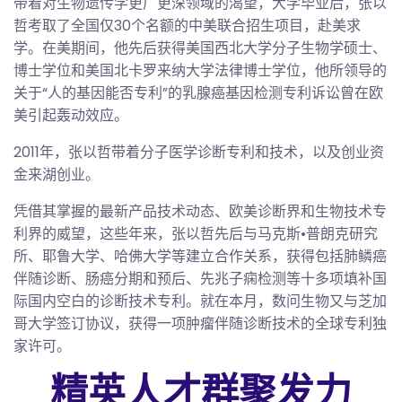
带着对生物遗传学更广更深领域的渴望，大学毕业后，张以
哲考取了全国仅30个名额的中美联合招生项目，赴美求
学。在美期间，他先后获得美国西北大学分子生物学硕士、
博士学位和美国北卡罗来纳大学法律博士学位，他所领导的
关于“人的基因能否专利”的乳腺癌基因检测专利诉讼曾在欧
美引起轰动效应。
2011年，张以哲带着分子医学诊断专利和技术，以及创业资
金来湖创业。
凭借其掌握的最新产品技术动态、欧美诊断界和生物技术专
利界的威望，这些年来，张以哲先后与马克斯•普朗克研究
所、耶鲁大学、哈佛大学等建立合作关系，获得包括肺鳞癌
伴随诊断、肠癌分期和预后、先兆子痫检测等十多项填补国
际国内空白的诊断技术专利。就在本月，数问生物又与芝加
哥大学签订协议，获得一项肿瘤伴随诊断技术的全球专利独
家许可。
精英人才群聚发力