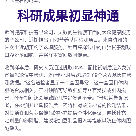
70%左右的成本。
科研成果初显神通
数问健康科技有限公司，是数问生物旗下面向大众健康服务
的子公司，近期推出了N9营养基因检测项目。来自杭州的
朱女士近期预约了这项服务，她用采样包中的口腔拭子刮取
口腔脱落细胞，并将样本寄回数问健康。
收到样本后，研究人员通过提取DNA，配比试剂后送入荧光
定量PCR仪中检测，2个半小时后就取得了9个营养基因的检
测数据。“这名送检者显示一个基因异常，这一基因和体内
胆碱合成相关，基因缺陷可导致肝脏等器官受损或肌肉损
害，怀孕期间还会导致胎儿神经发育不全。”张以哲告诉记
者，在检测并出具报告后，还将针对该送检者的检测结果，
对其膳食和营养保健品的补充提供个性化建议，包括补充一
定剂量的卵磷脂、建议增加豆制品摄入等措施以防止体内胆
碱缺失。