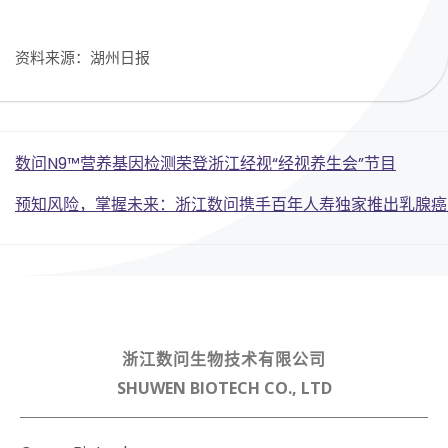
资料来源：湖州日报
Post
数问N9™营养基因检测荣登浙江经视“经视养生会”节目
Post
navigation
预知风险，掌握未来：浙江数问携手百年人寿独家推出乳腺癌
navigation
浙江数问生物技术有限公司
SHUWEN BIOTECH CO., LTD