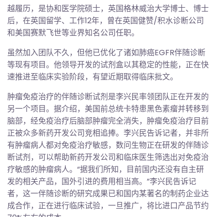
越履历，是协和医学院硕士，英国格林威治大学博士、博士
后，在英国留学、工作12年，曾在英国健赞/积水诊断公司
和美国赛默飞世等业界知名公司任职。
虽然加入团队不久，但他已优化了诸如肺癌EGFR伴随诊断
等现有项目。他领导开发的试剂盒以其稳定的性能，正在快
速推进至临床实验阶段，有望近期取得临床批文。
肿瘤免疫治疗的伴随诊断试剂是李兴民率领团队正在开发的
另一个项目。据介绍，美国前总统卡特患黑色素瘤并转移到
脑部，经免疫治疗后脑部肿瘤完全消失，肿瘤免疫治疗目前
正被众多新药开发公司竞相追捧。李兴民告诉记者，并非所
有肿瘤病人都对免疫治疗敏感，数问生物正在研发的伴随诊
断试剂，可以帮助新药开发公司和临床医生筛选出对免疫治
疗敏感的肿瘤病人。“据我们所知，目前国内还没有自主研
发的相关产品，国外引进的费用相当高。”李兴民告诉记
者，这一伴随诊断的研究成果已和国内某著名的制药企业达
成合作，正在进行临床试验，一旦推广，将比进口产品节约