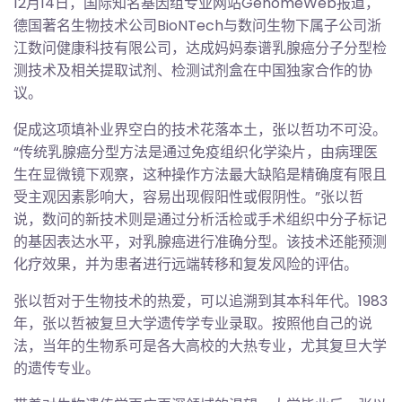
12月14日，国际知名基因组专业网站GenomeWeb报道，
德国著名生物技术公司BioNTech与数问生物下属子公司浙
江数问健康科技有限公司，达成妈妈泰谱乳腺癌分子分型检
测技术及相关提取试剂、检测试剂盒在中国独家合作的协
议。
促成这项填补业界空白的技术花落本土，张以哲功不可没。
“传统乳腺癌分型方法是通过免疫组织化学染片，由病理医
生在显微镜下观察，这种操作方法最大缺陷是精确度有限且
受主观因素影响大，容易出现假阳性或假阴性。”张以哲
说，数问的新技术则是通过分析活检或手术组织中分子标记
的基因表达水平，对乳腺癌进行准确分型。该技术还能预测
化疗效果，并为患者进行远端转移和复发风险的评估。
张以哲对于生物技术的热爱，可以追溯到其本科年代。1983
年，张以哲被复旦大学遗传学专业录取。按照他自己的说
法，当年的生物系可是各大高校的大热专业，尤其复旦大学
的遗传专业。