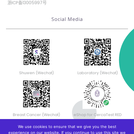
浙ICP备13005997号
Social Media
Shuwen (Wechat)
Laboratory (Wechat)
Breast Cancer (Wechat)
eShop for CercaTest RED
We use cookies to ensure that we give you the best
experience on our website. If you continue to use this site we