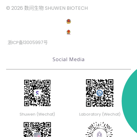
© 2026 数问生物 SHUWEN BIOTECH
浙ICP备13005997号
Social Media
Shuwen (Wechat)
Laboratory (Wechat)