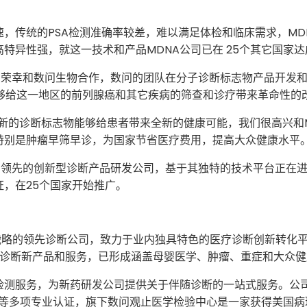
，传统的PSA检测准确率较差，难以满足体检和临床需求，MDN
特异性强，就这一技术和产品MDNA公司已在 25个其它国家
示：“我们非常荣幸和数问生物合作，数问的团队在分子诊断标志物产品
够给这一地区的前列腺癌和其它疾病的筛查和诊疗带来革命性的改
新的诊断标志物能够给患者带来全新的健康可能，我们很高兴和
特别是肿瘤早筛早诊，为国家节省医疗费用，提高大众健康水平。
家位于美国和英国的领先的创新型诊断产品研发公司，基于其独特的技术平
，在25个国家开始推广。
战略的领先诊断公司，致力于业内独具特色的医疗诊断创新转化
的诊断新产品和服务，已形成涵盖母婴医学、肿瘤、重症和大众
检测服务，为新药研发公司提供关于伴随诊断的一站式服务。公
认证等多项专业认证，旗下数问观止医学检验中心是一家获得美国