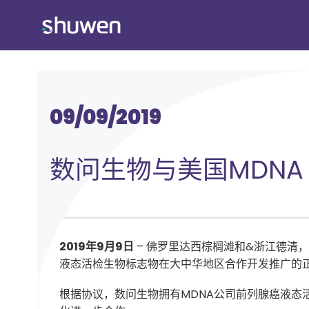
跳
转
到
内
容
09/09/2019
数问生物与美国MDN
2019年9月9日
– 佛罗里达西棕榈滩和&浙江德清，浙江
液态活检生物标志物在大中华地区合作开发推广的
根据协议，数问生物拥有MDNA公司前列腺癌液态活