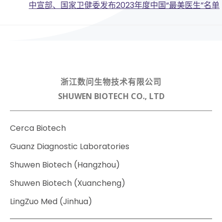
Post
navigation
中宣部、国家卫健委发布2023年度中国“最美医生”名单
navigation
浙江数问生物技术有限公司
SHUWEN BIOTECH CO., LTD
Cerca Biotech
Guanz Diagnostic Laboratories
Shuwen Biotech (Hangzhou)
Shuwen Biotech (Xuancheng)
LingZuo Med (Jinhua)