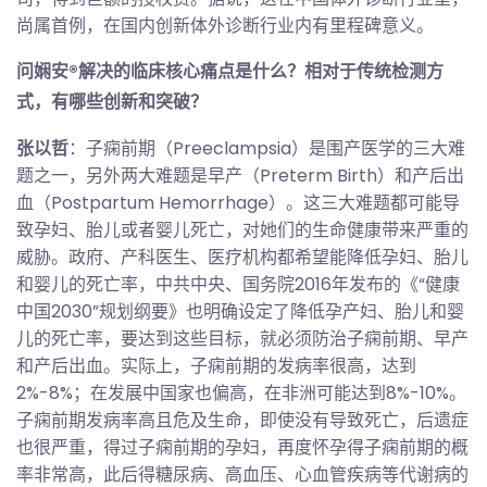
尚属首例，在国内创新体外诊断行业内有里程碑意义。
问娴安®解决的临床核心痛点是什么？相对于传统检测方
式，有哪些创新和突破？
张以哲
：子痫前期（Preeclampsia）是围产医学的三大难
题之一，另外两大难题是早产（Preterm Birth）和产后出
血（Postpartum Hemorrhage）。这三大难题都可能导
致孕妇、胎儿或者婴儿死亡，对她们的生命健康带来严重的
威胁。政府、产科医生、医疗机构都希望能降低孕妇、胎儿
和婴儿的死亡率，中共中央、国务院2016年发布的《“健康
中国2030”规划纲要》也明确设定了降低孕产妇、胎儿和婴
儿的死亡率，要达到这些目标，就必须防治子痫前期、早产
和产后出血。实际上，子痫前期的发病率很高，达到
2%-8%；在发展中国家也偏高，在非洲可能达到8%-10%。
子痫前期发病率高且危及生命，即使没有导致死亡，后遗症
也很严重，得过子痫前期的孕妇，再度怀孕得子痫前期的概
率非常高，此后得糖尿病、高血压、心血管疾病等代谢病的