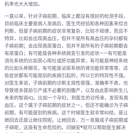
机率也大大增加。
一直以来，针对子痫前期，临床上都没有很好的检测手段，
目前临床主要是病人发病后，医生凭经验和各种因素来综合
判断，但是子痫前期的症状非常复杂，比较不规律，而且不
特异，比如会出现高血压，但并不是所有高血压的孕妇都有
子痫前期；会出现高尿蛋白，但并不是所有的子痫前期都会
有尿蛋白；有可能是各种系统病变引发的症状——有可能是
消化系统的比如恶心呕吐或肝功能异常，有可能是神经系统
的比如头疼眼花，有可能是泌尿系统的肾功能异常等等，这
些症状都有可能是别的疾病引起的，所以它的特异性不强。
对医生来说，子痫前期的诊断主观性很强，准确率不高，也
导致很多提前引产或不必要的剖腹产，以及由此影响新生儿
未来的智商IQ。比如一个孕妇，到医生的诊所来，发现有高
血压，这个属于子痫前期的症状之一，但还不能确诊为子痫
前期，有可能是别的疾病。这个时候医生就非常纠结，是让
她回去还是让她住院呢。让她回去，万一发展成子痫前期或
子痫呢，这是有生命危险的。问娴安®就可以帮助医生解决