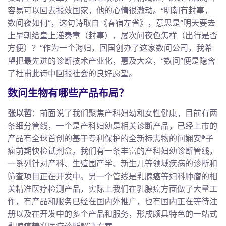
容易可以回去报效国家，他的心情很激动。“明朝有封事，
数问夜如何”，这句诗取自《春宿左省》，意思是“明天要去
上早朝给皇上递奏章（封事），屡次问夜色怎样（出行是否
方便）？”作为一个海归，回国创办了这家数问公司，我希
望把最先进的诊断技术产业化，惠及大众，“数问”便是隐含
了杜甫此诗中回报社会的良好愿望。
数问生物有哪些产品布局？
张以哲
：前面说了我们聚焦产科妇幼和女性健康，目前有两
条细分管线，一个是产科妇幼是相关诊断产品，已经上市的
产品有全球首创的基于专利保护的全新标志物的问娴安®子
痫前期快检试剂盒。我们有一条丰富的产科妇幼诊断管线，
一系列针对产科、生殖围产学、新生儿等领域疾病的诊断和
筛查项目正在开发中。另一个管线是乳腺癌等妇科肿瘤的相
关精准医疗检测产品，实际上我们在乳腺癌方面做了大量工
作，有产品和服务已经在国内外推广，也有国内正在等待注
册以及在开发中的多个产品和服务，形成颇具特色的一站式