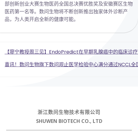
部创新创业大赛生物医药全国总决赛优胜奖及安徽赛区生物
医药第一名等。数问生物将不断创新推出独家体外诊断产
品，为人类开启全新的健康可能。
Post
【廖宁教授周三见】EndoPredict在早期乳腺癌中的临床诊
Post
navigation
喜讯！数问生物旗下数问观止医学检验中心满分通过NCCL全
navigation
浙江数问生物技术有限公司
SHUWEN BIOTECH CO., LTD