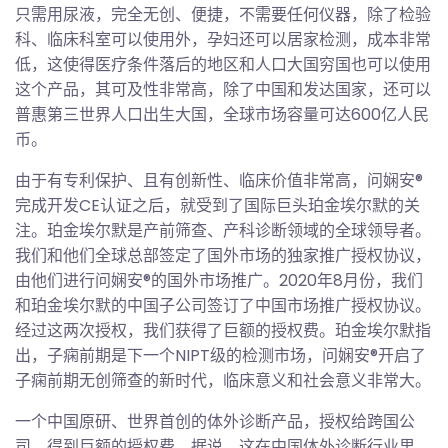
只需用尿液，完全无创、便捷，不需要任何仪器，除了检验
科、临床科室可以使用外，孕妇还可以居家检测，成本非常
低，这使得医疗条件落后的地区和人口大国穷国也可以使用
这个产品，其可及性非常高，除了中国和发达国家，还可以
普惠第三世界人口出生大国，全球市场容量可达600亿人民
币。
由于有专利保护、且有创新性、临床价值非常高，问娴安®
完成开发CE认证之后，就受到了国际巨头珀金埃尔默的关
注。珀金埃尔默是产前筛查、产科诊断领域的全球领导者。
我们和他们全球总部签定了国外市场的独家推广授权协议，
由他们进行问娴安®的国外市场推广。2020年8月份，我们
和珀金埃尔默的中国子公司签订了中国市场推广授权协议。
经过这两次授权，我们获得了巨额的授权费。珀金埃尔默指
出，子痫前期是下一个NIPT级的检测市场，问娴安®开启了
子痫前期无创筛查的新时代，临床意义和社会意义非常大。
一个中国原研、世界首创的体外诊断产品，授权给跨国公
司，得到巨额的授权费。据说，这在中国体外诊断行业里，