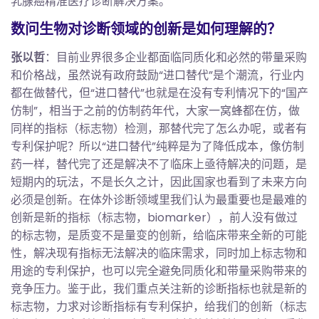
乳腺癌精准医疗诊断解决方案。
数问生物对诊断领域的创新是如何理解的？
张以哲
：目前业界很多企业都面临同质化和必然的带量采购
和价格战，虽然说有政府鼓励“进口替代”是个潮流，行业内
都在做替代，但“进口替代”也就是在没有专利情况下的“国产
仿制”，相当于之前的仿制药年代，大家一窝蜂都在仿，做
同样的指标（标志物）检测，那替代完了怎么办呢，或者有
专利保护呢？所以“进口替代”纯粹是为了降低成本，像仿制
药一样，替代完了还是解决不了临床上亟待解决的问题，是
短期内的玩法，不是长久之计，因此国家也看到了未来方向
必须是创新。在体外诊断领域里我们认为最重要也是最难的
创新是新的指标（标志物，biomarker），前人没有做过
的标志物，是质变不是量变的创新，给临床带来全新的可能
性，解决现有指标无法解决的临床需求，同时加上标志物和
用途的专利保护，也可以完全避免同质化和带量采购带来的
竞争压力。鉴于此，我们重点关注新的诊断指标也就是新的
标志物，力求对诊断指标有专利保护，给我们的创新（标志