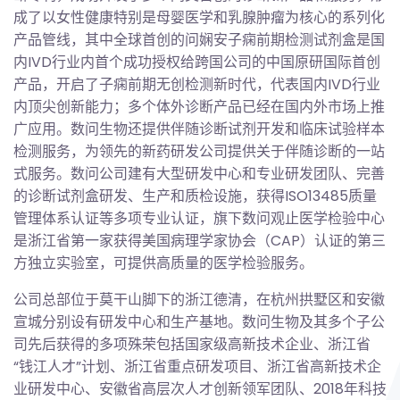
成了以女性健康特别是母婴医学和乳腺肿瘤为核心的系列化
产品管线，其中全球首创的问娴安子痫前期检测试剂盒是国
内IVD行业内首个成功授权给跨国公司的中国原研国际首创
产品，开启了子痫前期无创检测新时代，代表国内IVD行业
内顶尖创新能力；多个体外诊断产品已经在国内外市场上推
广应用。数问生物还提供伴随诊断试剂开发和临床试验样本
检测服务，为领先的新药研发公司提供关于伴随诊断的一站
式服务。数问公司建有大型研发中心和专业研发团队、完善
的诊断试剂盒研发、生产和质检设施，获得ISO13485质量
管理体系认证等多项专业认证，旗下数问观止医学检验中心
是浙江省第一家获得美国病理学家协会（CAP）认证的第三
方独立实验室，可提供高质量的医学检验服务。
公司总部位于莫干山脚下的浙江德清，在杭州拱墅区和安徽
宣城分别设有研发中心和生产基地。数问生物及其多个子公
司先后获得的多项殊荣包括国家级高新技术企业、浙江省
“钱江人才”计划、浙江省重点研发项目、浙江省高新技术企
业研发中心、安徽省高层次人才创新领军团队、2018年科技