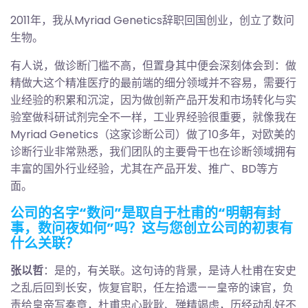
2011年，我从Myriad Genetics辞职回国创业，创立了数问
生物。
有人说，做诊断门槛不高，但置身其中便会深刻体会到：做
精做大这个精准医疗的最前端的细分领域并不容易，需要行
业经验的积累和沉淀，因为做创新产品开发和市场转化与实
验室做科研试剂完全不一样，工业界经验很重要，就像我在
Myriad Genetics（这家诊断公司）做了10多年，对欧美的
诊断行业非常熟悉，我们团队的主要骨干也在诊断领域拥有
丰富的国外行业经验，尤其在产品开发、推广、BD等方
面。
公司的名字“数问”是取自于杜甫的“明朝有封
事，数问夜如何”吗？这与您创立公司的初衷有
什么关联？
张以哲
：是的，有关联。这句诗的背景，是诗人杜甫在安史
之乱后回到长安，恢复官职，任左拾遗——皇帝的谏官，负
责给皇帝写奏章，杜甫忠心耿耿、殚精竭虑，历经动乱好不