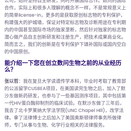
公司，始终坚持自主研发，同时开展国际合作。数问的国际
合作，实际上和很多人理解的概念不一样，不是常规意义上
的简单license-in，更多的是获取原创标志物的专利保护，
构建强大的护城墙，保证对特定标志物及诊断用途在专利期
内的中国甚至国际市场的独家垄断，然后针对独家的标志物
潜心做产品自主创新研发和注册生产，把技术成果商业化。
简而言之，我们的创新是在专利保护下填补国际或国内空白
的中国原创。
能介绍一下您在创立数问生物之前的从业经历
么？
张以哲
：我在复旦大学读遗传学本科，毕业时考取了教育部
的公派留学CUSBEA项目，在美国读完生物之后，加入了默
沙东做新药研发，也参与了一些基因测序项目，其中包括第
一代HIV蛋白酶抑制剂的临床试验。在默沙东做了三年后，
我去了北卡罗莱纳大学法学院(UNC Chapel Hill)，改学法
律。拿了法律博士之后加入了美国奥斯顿律师事务所做律
师，专门从事与生物、化学行业相关的法律服务。