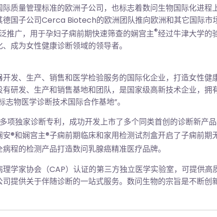
国际质量管理标准的欧洲子公司，也标志着数问生物国际化进程
国子公司Cerca Biotech的欧洲团队推向欧洲和其它国
®
泛推广，用于孕妇子痫前期快速筛查的娴宫主
经过牛津大学的验
的国际化、成为女性健康诊断领域的领导者。
器开发、生产、销售和医学检验服务的国际化企业，打造女性健
有研发、生产和销售基地和团队，是国家级高新技术企业，拥有
标志物医学诊断技术国际合作基地”。
0多项独家诊断专利，成功开发上市了多个同类首创的诊断新产
娴安®和娴宫主®子痫前期临床和家用检测试剂盒开启了子痫前期
全病程的检测产品打造数问乳腺癌精准医疗品牌。
病理学家协会（CAP）认证的第三方独立医学实验室，可提供高
公司提供关于伴随诊断的一站式服务。数问生物的宗旨是不断创