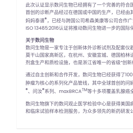
此次认证显示数问生物已经拥有了一个完善的符合
首创的诊断产品经过在德国或中国的生产，已经由其德
®
妈妈泰谱
，已经与跨国公司希森美康等公司合作广
ISO 13485:2016认证将推动数问生物进一步
关于数问生物
数问生物是一家专注于创新体外诊断试剂及配套仪
莫干山国家高新区，在杭州、安徽宣城、德国柏林设
剂盒生产和质检设施，也是浙江省唯一的省级“创新
通过自主创新和合作开发，数问生物已经获得了10
肿瘤为核心的系列化产品管线，其中全球首创的问
®
®
TM
、问汝
系列、maxBRCA
等十多项覆盖乳腺癌
数问生物旗下的数问观止医学检验中心是获得美国
和临床试验样本检测服务，为众多领先的新药研发