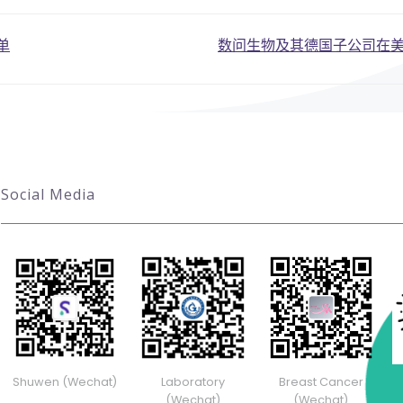
Post
单
数问生物及其德国子公司在美
navigatio
Social Media
Shuwen (Wechat)
Laboratory
Breast Cancer
(Wechat)
(Wechat)