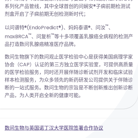
系列化产品管线，其中全球首创的问娴安®子痫前期检测试
剂盒开启了子痫前期无创检测新时代；
™
以问谱特®(EndoPredict®)、妈妈泰谱®、问汝
、
™
™
maxBRCA
、问复析
等十多项覆盖乳腺癌全病程的检测产
品打造数问乳腺癌精准医疗品牌。
数问生物旗下的数问观止医学检验中心是获得美国病理学家
协会（CAP）认证的第三方独立医学实验室，可提供高质量
的医学检验服务，同时还开展伴随诊断试剂开发和临床试验
样本检测服务，为众多领先的新药研发公司提供关于伴随诊
断的一站式服务。数问生物的宗旨是不断创新推出创新诊断
产品，为人类开启全新的健康可能。
Post
数问生物与英国诺丁汉大学医院签署合作协议