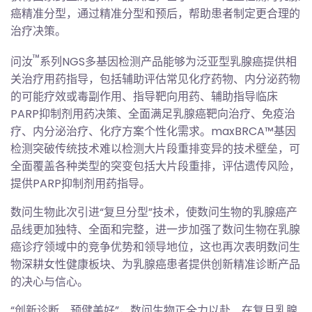
癌精准分型，通过精准分型和预后，帮助患者制定更合理的
治疗决策。
™
问汝
系列NGS多基因检测产品能够为泛亚型乳腺癌提供相
关治疗用药指导，包括辅助评估常见化疗药物、内分泌药物
的可能疗效或毒副作用、指导靶向用药、辅助指导临床
PARP抑制剂用药决策、全面满足乳腺癌靶向治疗、免疫治
疗、内分泌治疗、化疗方案个性化需求。maxBRCA™基因
检测突破传统技术难以检测大片段重排变异的技术壁垒，可
全面覆盖各种类型的突变包括大片段重排，评估遗传风险，
提供PARP抑制剂用药指导。
数问生物此次引进“复旦分型”技术，使数问生物的乳腺癌产
品线更加独特、全面和完整，进一步加强了数问生物在乳腺
癌诊疗领域中的竞争优势和领导地位，这也再次表明数问生
物深耕女性健康板块、为乳腺癌患者提供创新精准诊断产品
的决心与信心。
“创新诊断、预健美好”，数问生物正全力以赴、在复旦乳腺