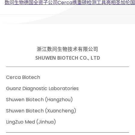
Post
navigation
数问生物德国全资子公司Cerca携重磅检测工具亮相圣加伦
navigation
浙江数问生物技术有限公司
SHUWEN BIOTECH CO., LTD
Cerca Biotech
Guanz Diagnostic Laboratories
Shuwen Biotech (Hangzhou)
Shuwen Biotech (Xuancheng)
LingZuo Med (Jinhua)