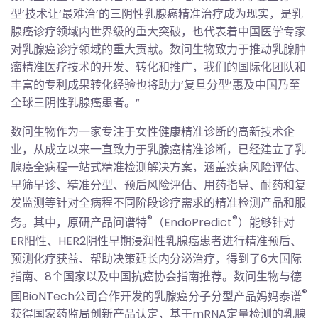
型’技术让‘最难治’的三阴性乳腺癌精准治疗成为现实，是乳
腺癌诊疗领域内世界级的重大突破，也代表着中国医学专家
对乳腺癌诊疗领域的重大贡献。数问生物致力于推动乳腺肿
瘤精准医疗技术的开发、转化和推广，我们的国际化团队和
丰富的专利成果转化经验也将助力‘复旦分型’惠及中国乃至
全球三阴性乳腺癌患者。”
数问生物作为一家专注于女性健康精准诊断的高新技术企
业，从成立以来一直致力于乳腺癌精准诊断，已经建立了乳
腺癌全病程一站式精准检测解决方案，涵盖疾病风险评估、
早筛早诊、精准分型、预后风险评估、用药指导、耐药和复
发监测等针对全病程不同阶段诊疗需求的精准检测产品和服
®
®
务。其中，原研产品问谱特
（EndoPredict
）能够针对
ER阳性、HER2阴性早期浸润性乳腺癌患者进行精准预后、
预测化疗获益、帮助决策延长内分泌治疗，得到了6大国际
指南、8个国家以及中国抗癌协会指南推荐。数问生物与德
®
国BioNTech公司合作开发的乳腺癌分子分型产品妈妈泰谱
获得国家药监局创新产品认定，基于mRNA定量检测的乳腺