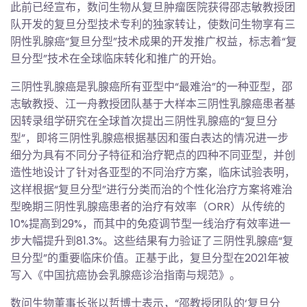
此前已经宣布，数问生物从复旦肿瘤医院获得邵志敏教授团
队开发的复旦分型技术专利的独家转让，使数问生物享有三
阴性乳腺癌“复旦分型”技术成果的开发推广权益，标志着“复
旦分型”技术在全球临床转化和推广的开始。
三阴性乳腺癌是乳腺癌所有亚型中“最难治”的一种亚型，邵
志敏教授、江一舟教授团队基于大样本三阴性乳腺癌患者基
因转录组学研究在全球首次提出三阴性乳腺癌的“复旦分
型”，即将三阴性乳腺癌根据基因和蛋白表达的情况进一步
细分为具有不同分子特征和治疗靶点的四种不同亚型，并创
造性地设计了针对各亚型的不同治疗方案，临床试验表明，
这样根据“复旦分型”进行分类而治的个性化治疗方案将难治
型晚期三阴性乳腺癌患者的治疗有效率（ORR）从传统的
10%提高到29%，而其中的免疫调节型一线治疗有效率进一
步大幅提升到81.3%。这些结果有力验证了三阴性乳腺癌“复
旦分型”的重要临床价值。正基于此，复旦分型在2021年被
写入《中国抗癌协会乳腺癌诊治指南与规范》。
数问生物董事长张以哲博士表示，“邵教授团队的‘复旦分