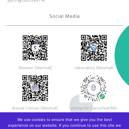
浙ICP备13005997号
Social Media
Shuwen (Wechat)
Laboratory (Wechat)
Breast Cancer (Wechat)
eShop for CercaTest RED
We use cookies to ensure that we give you the best
experience on our website. If you continue to use this site we