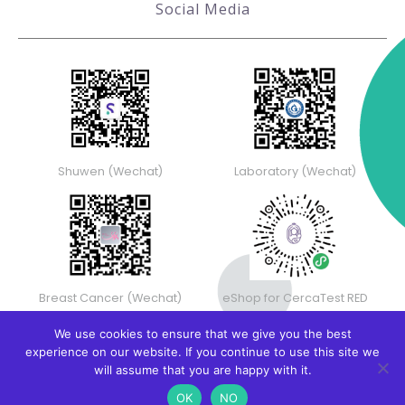
Social Media
Shuwen (Wechat)
Laboratory (Wechat)
Breast Cancer (Wechat)
eShop for CercaTest RED
We use cookies to ensure that we give you the best
experience on our website. If you continue to use this site we
will assume that you are happy with it.
OK
NO