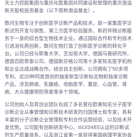
天士力控股集团与重庆化医集团共同建设和管理的重庆渤溢
新天股权投资基金（以下简称渤溢基金）。
数问生物专注于创新医学诊断产品和技术，是一家集医学诊
断试剂开发与销售、第三方医学检验服务、新药伴随诊断服
务于一身的综合型生物技术企业。通过国际合作和专利技术
引进消化再创新，数问生物打造了创新医学诊断的转化平
台。公司已经与耶鲁大学、芝加哥大学、德国马普研究所、
德国百欧恩泰公司、德国斯芬格公司等十多家知名医学机构
和企业达成战略合作。结合自主创新，公司拥有了50多项
专利、近20种同类首创的独家新型诊断标志物和独家诊断
产品，涉及肺癌、乳腺癌、母胎医学、重症、心血管、肾
病、大众健康预防筛查等多个领域。
公司创始人及其创业团队包括了多名曾在欧美知名分子医学
诊断企业从事管理和诊断技术研发的归国博士和专家，具有
丰富的分子诊断企业管理和专利合作运营经验、以及技术开
发优势。公司配有创新研发中心、ISO13485认证的诊断试
剂生产质量体系、以及浙江省第一家获得美国病理学家协会