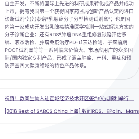
自主开发，不断将国际上先进的科研成果转化成产品并成功
上市，拥有我国第一个获得国家药监局创新产品认定的进口
诊断试剂“妈妈泰谱®乳腺癌分子分型检测试剂盒”；也是国
内第一家成功开发出乳腺癌精准医学检测一站式解决方案的
分子诊断企业；还有RDS®肿瘤DNA重组修复缺陷评估系
统、液态活检、肿瘤免疫治疗PD-L1表达检测、子痫前期
POCT试剂盒等等一系列临床价值大、市场应用广的众多国
际/国内独家专利产品，形成了涵盖肿瘤、产科、重症和预
防筛查四大健康领域的特色产品体系。
Post
祝贺！数问生物入驻宣城经济技术开区签约仪式顺利举行！
Post
navigation
[2018 Best of SABCS China.上海] 数问RDS、EPc
navigation