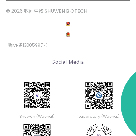
© 2026 数问生物 SHUWEN BIOTECH
浙ICP备13005997号
Social Media
Shuwen (Wechat)
Laboratory (Wechat)