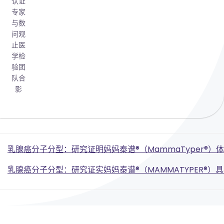
认证
专家
与数
问观
止医
学检
验团
队合
影
Post
乳腺癌分子分型：研究证明妈妈泰谱®（MammaTyper®）
Post
navigation
乳腺癌分子分型：研究证实妈妈泰谱®（MAMMATYPER®）
navigation