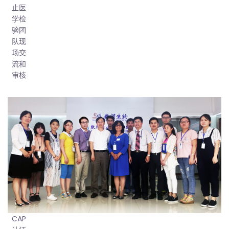
止医
学检
验团
队现
场交
流和
审核
CAP