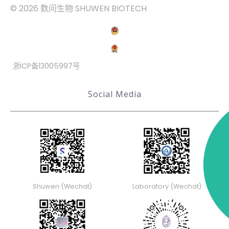
© 2026 数问生物 SHUWEN BIOTECH
浙ICP备13005997号
Social Media
Shuwen (Wechat)
Laboratory (Wechat)