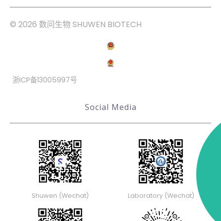
© 2026 数问生物 SHUWEN BIOTECH
浙ICP备13005997号
Social Media
Shuwen (Wechat)
Laboratory (Wechat)