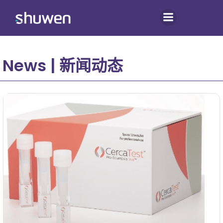
跳
转
到
内
容
News | 新闻动态