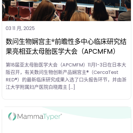
03 11 月, 2025
数问生物娴宫主®前瞻性多中心临床研究结
果亮相亚太母胎医学大会（APCMFM）
第18届亚太母胎医学大会（APCMFM）11月1-3日在日本大
阪召开，有关数问生物创新产品娴宫主®（CercaTest
RED®）的最新临床研究成果入选了口头报告环节，并由浙
江大学附属妇产医院白晓霞主 […]