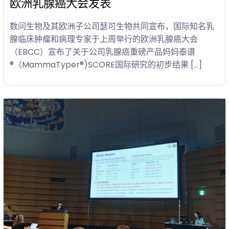
欧洲乳腺癌大会发表
数问生物及其欧洲子公司瑟可生物共同宣布，国际知名乳
腺临床肿瘤和病理专家于上周举行的欧洲乳腺癌大会
（EBCC）宣布了关于公司乳腺癌重磅产品妈妈泰谱
®（MammaTyper®)SCORE国际研究的初步结果 […]