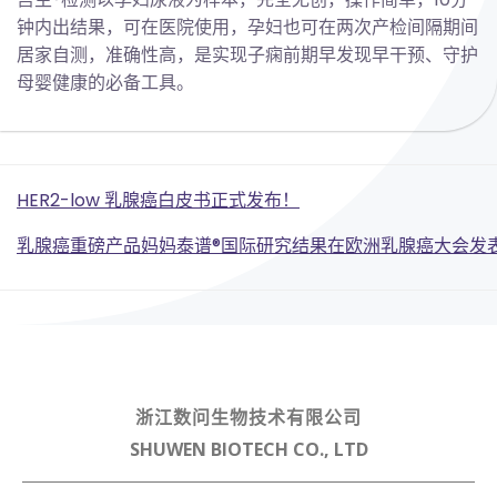
钟内出结果，可在医院使用，孕妇也可在两次产检间隔期间
居家自测，准确性高，是实现子痫前期早发现早干预、守护
母婴健康的必备工具。
Post
HER2-low 乳腺癌白皮书正式发布！
Post
navigation
乳腺癌重磅产品妈妈泰谱®国际研究结果在欧洲乳腺癌大会发
navigation
浙江数问生物技术有限公司
SHUWEN BIOTECH CO., LTD