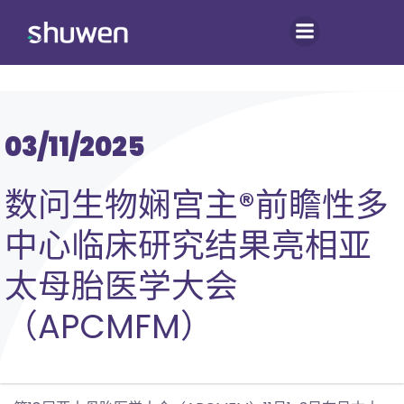
跳
转
到
内
容
03/11/2025
数问生物娴宫主®前瞻性多
中心临床研究结果亮相亚
太母胎医学大会
（APCMFM）