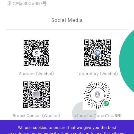
浙ICP备13005997号
Social Media
Shuwen (Wechat)
Laboratory (Wechat)
Breast Cancer (Wechat)
eShop for CercaTest RED
We use cookies to ensure that we give you the best
experience on our website. If you continue to use this site we