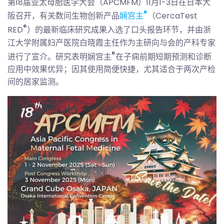
第18届亚太母胎医学大会（APCMFM）11月1-3日在日本大
®
阪召开，有关数问生物创新产品
娴宫主
（CercaTest
®
RED
）的最新临床研究成果入选了口头报告环节，并由浙
江大学附属妇产医院白晓霞主任作为主研向与会的产科专家
®
进行了宣介。研究表明娴宫主
在子痫前期短期预测和诊断
应用中效果优异；因其使用简便快捷，尤其适合于两次产检
间的居家监测。