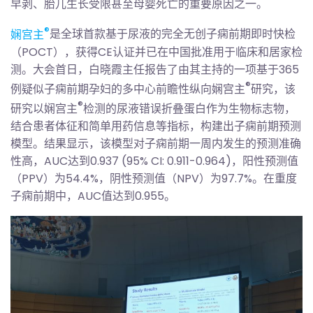
早剥、胎儿生长受限甚至母婴死亡的重要原因之一。
®
娴宫主
是全球首款基于尿液的完全无创子痫前期即时快检
（POCT），获得CE认证并已在中国批准用于临床和居家检
测。大会首日，白晓霞主任报告了由其主持的一项基于365
®
例疑似子痫前期孕妇的多中心前瞻性纵向娴宫主
研究，该
®
研究以娴宫主
检测的尿液错误折叠蛋白作为生物标志物，
结合患者体征和简单用药信息等指标，构建出子痫前期预测
模型。结果显示，该模型对子痫前期一周内发生的预测准确
性高，AUC达到0.937 (95% CI: 0.911-0.964)，阳性预测值
（PPV）为54.4%，阴性预测值（NPV）为97.7%。在重度
子痫前期中，AUC值达到0.955。