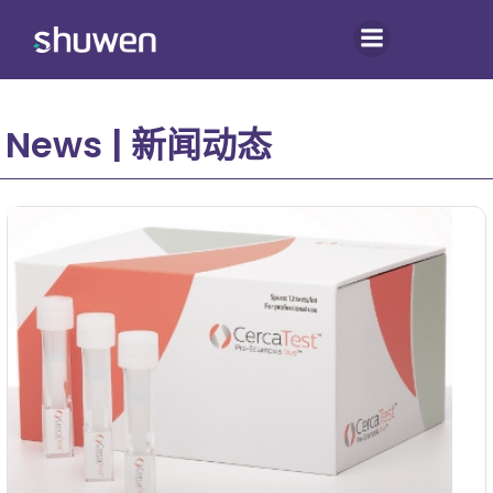
跳
转
到
内
容
News | 新闻动态