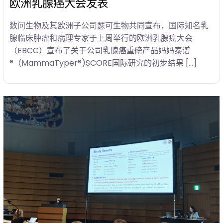
欧洲乳腺癌大会发表
数问生物及其欧洲子公司瑟可生物共同宣布，国际知名乳
腺临床肿瘤和病理专家于上周举行的欧洲乳腺癌大会
（EBCC）宣布了关于公司乳腺癌重磅产品妈妈泰谱
®（MammaTyper®)SCORE国际研究的初步结果 […]