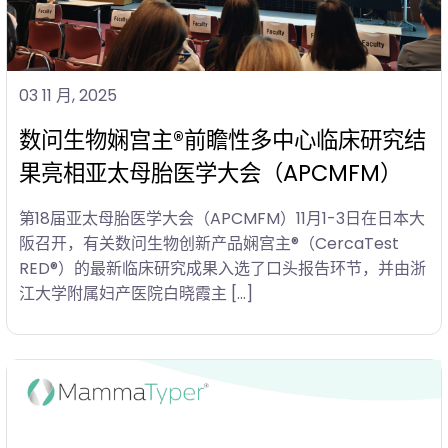
03 11 月, 2025
数问生物娴宫主®前瞻性多中心临床研究结
果亮相亚太母胎医学大会（APCMFM）
第18届亚太母胎医学大会（APCMFM）11月1-3日在日本大
阪召开，有关数问生物创新产品娴宫主®（CercaTest
RED®）的最新临床研究成果入选了口头报告环节，并由浙
江大学附属妇产医院白晓霞主 […]