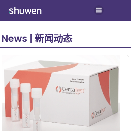
跳
转
到
内
容
News | 新闻动态