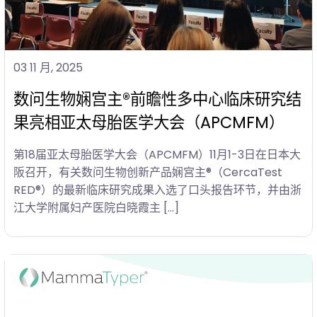
03 11 月, 2025
数问生物娴宫主®前瞻性多中心临床研究结
果亮相亚太母胎医学大会（APCMFM）
第18届亚太母胎医学大会（APCMFM）11月1-3日在日本大
阪召开，有关数问生物创新产品娴宫主®（CercaTest
RED®）的最新临床研究成果入选了口头报告环节，并由浙
江大学附属妇产医院白晓霞主 […]