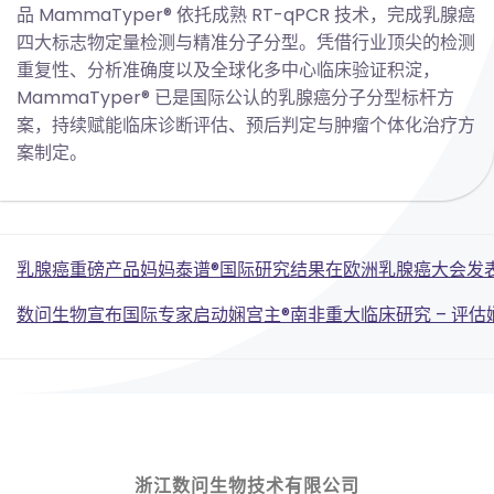
品 MammaTyper® 依托成熟 RT-qPCR 技术，完成乳腺癌
四大标志物定量检测与精准分子分型。凭借行业顶尖的检测
重复性、分析准确度以及全球化多中心临床验证积淀，
MammaTyper® 已是国际公认的乳腺癌分子分型标杆方
案，持续赋能临床诊断评估、预后判定与肿瘤个体化治疗方
案制定。
Post
乳腺癌重磅产品妈妈泰谱®国际研究结果在欧洲乳腺癌大会发
Post
navigation
数问生物宣布国际专家启动娴宫主®南非重大临床研究 – 评
navigation
浙江数问生物技术有限公司