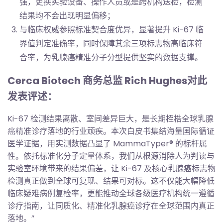
强，更换实验设备、操作人员或是跨机构送检，检测
结果均不会出现明显偏移；
与临床权威参照标准契合度优异，显著提升 Ki-67 临
界值判定准确率，同时保障其余三项标志物高临床符
合率，为乳腺癌精准分子分型提供坚实的数据支撑。
Cerca Biotech 商务总监 Rich Hughes对此
发表评述：
Ki-67 检测结果离散、室间差异巨大，是长期桎梏全球乳腺
癌精准诊疗落地的行业顽疾。本次白皮书集结海量国际循证
医学证据，用实测数据凸显了 MammaTyper® 的标杆属
性。依托标准化分子定量体系，我们从根源消除人为判读与
实验室环境带来的结果偏差，让 Ki-67 及核心乳腺癌标志物
检测真正做到全球可复现、结果可对标。这不仅能大幅降低
临床疑难病例复检率，更能推动全球各级医疗机构统一遵循
诊疗指南，让同质化、精准化乳腺癌诊疗在全球范围内真正
落地。”