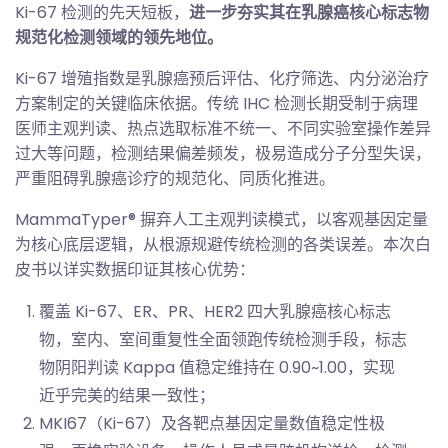
Ki-67 检测的先天短板，
进一步夯实其在乳腺癌核心标志物
规范化检测领域的领先地位。
Ki-67 增殖指数是乳腺癌预后评估、化疗筛选、内分泌治疗
方案制定的关键临床依据。传统 IHC 检测长期受制于病理
医师主观判读、热点选取标准不统一、不同实验室操作差异
过大等问题，检测结果偏差频发，极易造成分子分型失误，
严重阻碍乳腺癌诊疗的规范化、同质化推进。
MammaTyper® 摒弃人工主观判读模式，以客观基因定量
为核心底层逻辑，从根源规避传统检测的各类误差。本次白
皮书以详实数据印证其核心优势：
覆盖 Ki-67、ER、PR、HER2 四大乳腺癌核心标志
物，室内、室间重复性全面领跑传统检测手段，标志
物阴阳判读 Kappa 值稳定维持在 0.90~1.00，实现
近乎完美的结果一致性；
MKI67（Ki-67）及各靶点基因定量数值稳定性极