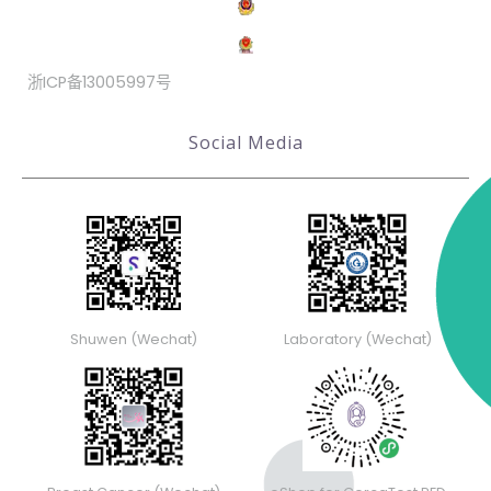
浙ICP备13005997号
Social Media
Shuwen (Wechat)
Laboratory (Wechat)